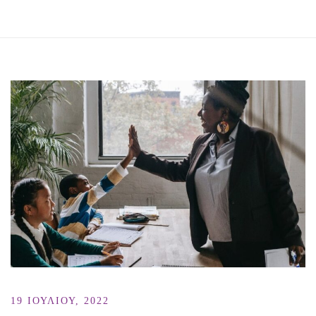
19 ΙΟΥΛΊΟΥ, 2022