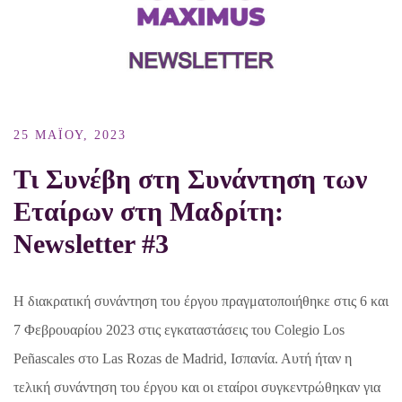
25 ΜΑΪ́ΟΥ, 2023
Τι Συνέβη στη Συνάντηση των
Εταίρων στη Μαδρίτη:
Newsletter #3
Η διακρατική συνάντηση του έργου πραγματοποιήθηκε στις 6 και
7 Φεβρουαρίου 2023 στις εγκαταστάσεις του Colegio Los
Peñascales στο Las Rozas de Madrid, Ισπανία. Αυτή ήταν η
τελική συνάντηση του έργου και οι εταίροι συγκεντρώθηκαν για