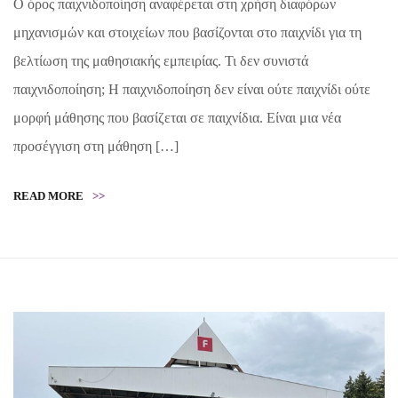
Ο όρος παιχνιδοποίηση αναφέρεται στη χρήση διαφόρων
μηχανισμών και στοιχείων που βασίζονται στο παιχνίδι για τη
βελτίωση της μαθησιακής εμπειρίας. Τι δεν συνιστά
παιχνιδοποίηση; Η παιχνιδοποίηση δεν είναι ούτε παιχνίδι ούτε
μορφή μάθησης που βασίζεται σε παιχνίδια. Είναι μια νέα
προσέγγιση στη μάθηση […]
READ MORE
>>