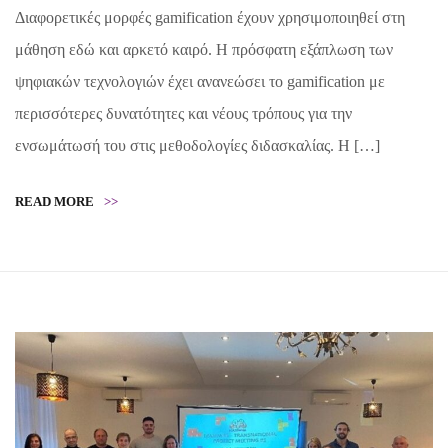
Διαφορετικές μορφές gamification έχουν χρησιμοποιηθεί στη
μάθηση εδώ και αρκετό καιρό. Η πρόσφατη εξάπλωση των
ψηφιακών τεχνολογιών έχει ανανεώσει το gamification με
περισσότερες δυνατότητες και νέους τρόπους για την
ενσωμάτωσή του στις μεθοδολογίες διδασκαλίας. Η […]
READ MORE
>>