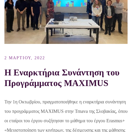
2 ΜΑΡΤΊΟΥ, 2022
Η Εναρκτήρια Συνάντηση του
Προγράμματος MAXIMUS
Την 1η Οκτωβρίου, πραγματοποιήθηκε η εναρκτήρια συνάντηση
του προγράμματος MAXIMUS στην Trnava της Σλοβακίας, όπου
οι εταίροι του έργου συζήτησαν το μάθημα του έργου Erasmus+
«Μεγιστοποίηση των κινήτρων, της δέσμευσης και της μάθησης