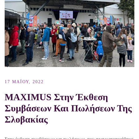
17 ΜΑΪ́ΟΥ, 2022
MAXIMUS Στην Έκθεση
Συμβάσεων Και Πωλήσεων Της
Σλοβακίας